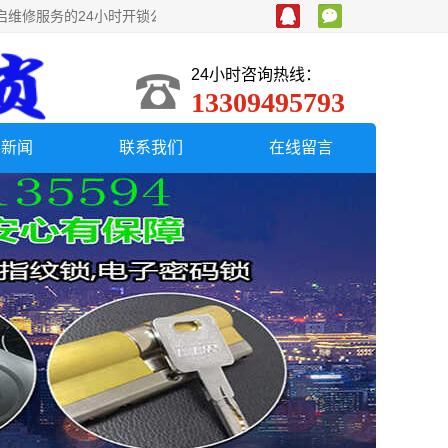
维修服务的24小时开锁公司。
24小时咨询热线：
13309495793
界新闻
联系我们
在线留言