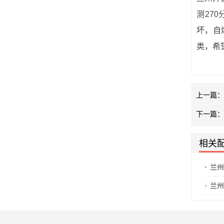
测27
坏，自
类，希
上一篇：
下一篇：
相关
兰州
兰州