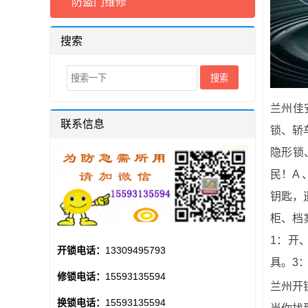
防盗门维修
搜索
兰州佳
联系信息
锁、轿
隐形锁
民！A
钥匙，
柜、档
1：开
开锁电话：
13309495793
具。3
修锁电话：
15593135594
兰州开
换锁电话：
15593135594