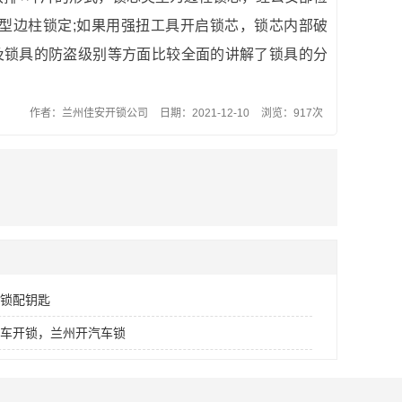
V型边柱锁定;如果用强扭工具开启锁芯，锁芯内部破
及锁具的防盗级别等方面比较全面的讲解了锁具的分
作者：兰州佳安开锁公司
日期：2021-12-10
浏览：917次
开锁配钥匙
汽车开锁，兰州开汽车锁