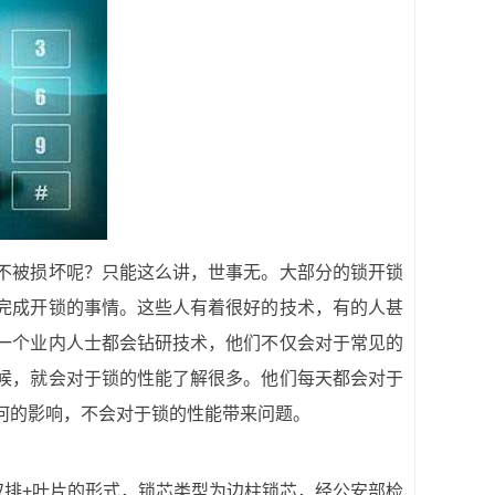
不被损坏呢？只能这么讲，世事无。大部分的锁开锁
完成开锁的事情。这些人有着很好的技术，有的人甚
一个业内人士都会钻研技术，他们不仅会对于常见的
候，就会对于锁的性能了解很多。他们每天都会对于
何的影响，不会对于锁的性能带来问题。
双排+叶片的形式，锁芯类型为边柱锁芯，经公安部检