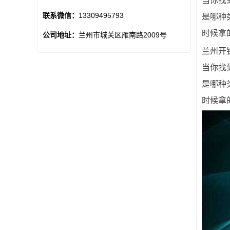
当你找
联系微信：
13309495793
是哪种
时候拿
公司地址：
兰州市城关区雁南路2009号
兰州开
当你找
是哪种
时候拿