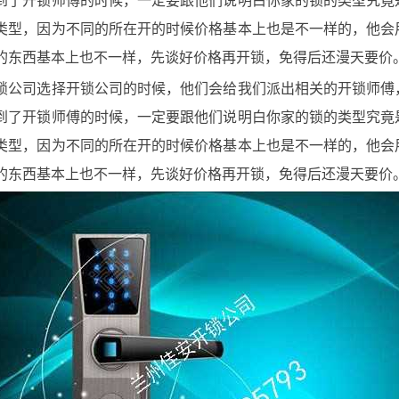
到了开锁师傅的时候，一定要跟他们说明白你家的锁的类型究竟
类型，因为不同的所在开的时候价格基本上也是不一样的，他会
的东西基本上也不一样，先谈好价格再开锁，免得后还漫天要价
锁公司选择开锁公司的时候，他们会给我们派出相关的开锁师傅
到了开锁师傅的时候，一定要跟他们说明白你家的锁的类型究竟
类型，因为不同的所在开的时候价格基本上也是不一样的，他会
的东西基本上也不一样，先谈好价格再开锁，免得后还漫天要价