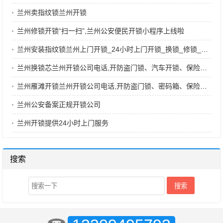
兰州卖指纹锁兰州开锁
兰州修锁开锁“扫一扫”,兰州公安便民开锁小程序上线啦
兰州安装指纹锁兰州上门开锁_24小时上门开锁_换锁_修锁_汽车锁服务
兰州换锁芯兰州开锁公司电话,开防盗门锁、汽车开锁、保险柜开锁、卷叶门开锁
兰州雁滩开锁兰州开锁公司电话,开防盗门锁、密码箱、保险柜、汽车开锁配钥匙
兰州公安备案正规开锁公司
兰州开锁提供24小时上门服务
搜索